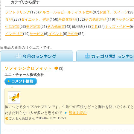
カテゴリから探す
ソフトドリンク
(196)
アルコール＆ビールテイスト飲料
(97)
お菓子、スイーツ
(28
食品
(237)
ダイエット、健康
(150)
基礎化粧品
(152)
その他化粧品
(119)
キッチン家
生活家電
(53)
美容家電
(51)
その他家電
(42)
日用品
(333)
文具
(24)
キッズ・ベビー
(6
インテリア
(10)
サービス
(6)
イベント
(0)
その他
(52)
日用品の新着のリクエストです。
ソフィ シンクロフィット
(3)
ユニ・チャーム株式会社
体につけるタイプのナプキンです。生理中の不快などっと漏れを防いでくれてと
だまだ知らない人が多いと思うので...
続きを読む
ごえもんあほさん 2012-04-08 21:15:53