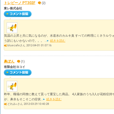
トレビーノ PT302F
(2)
東レ株式会社
気温の上昇と共に気になるのが、水道水のカルキ臭 すべての料理にミネラルウ
う訳にもいかないので。。。 ...
続きを読む
bluecafeさん 2012-04-01 01:07:16
鼻ぽん
(1)
有限会社ヨコイ
昨年、職場の同僚に教えて貰って重宝した商品。 4人家族のうち3人が花粉症持
が、鼻水もそこそこの症状...
続きを読む
どれみ♪さん 2012-03-29 10:40:28