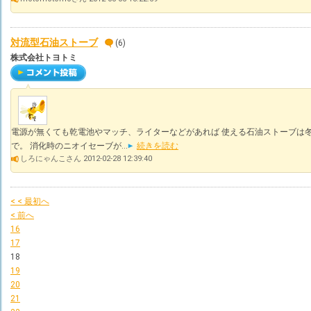
対流型石油ストーブ
(6)
株式会社トヨトミ
電源が無くても乾電池やマッチ、ライターなどがあれば 使える石油ストーブは
で。 消化時のニオイセーブが...
続きを読む
しろにゃんこさん 2012-02-28 12:39:40
< < 最初へ
< 前へ
16
17
18
19
20
21