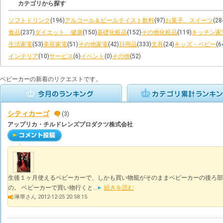
カテゴリから探す
ソフトドリンク
(196)
アルコール＆ビールテイスト飲料
(97)
お菓子、スイーツ
(28
食品
(237)
ダイエット、健康
(150)
基礎化粧品
(152)
その他化粧品
(119)
キッチン家
生活家電
(53)
美容家電
(51)
その他家電
(42)
日用品
(333)
文具
(24)
キッズ・ベビー
(6
インテリア
(10)
サービス
(6)
イベント
(0)
その他
(52)
ベビーカーの新着のリクエストです。
シティカーゴ
(3)
アップリカ・チルドレンズプロダクツ株式会社
生後１ヶ月使えるベビーカーで、しかも買い物籠がそのままベビーカーの後ろ部
の。 ベビーカーで買い物行くと...
続きを読む
琳華さん 2012-12-25 20:58:15