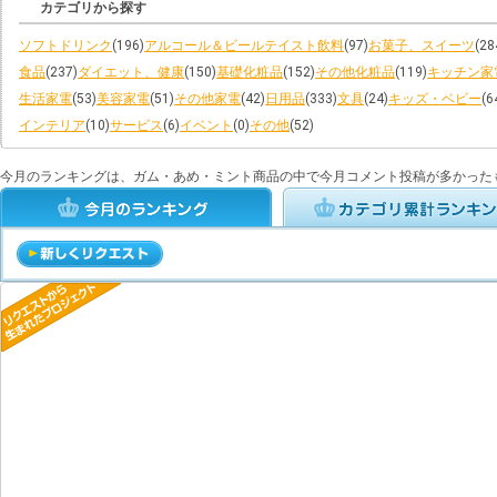
カテゴリから探す
ソフトドリンク
(196)
アルコール＆ビールテイスト飲料
(97)
お菓子、スイーツ
(28
食品
(237)
ダイエット、健康
(150)
基礎化粧品
(152)
その他化粧品
(119)
キッチン家
生活家電
(53)
美容家電
(51)
その他家電
(42)
日用品
(333)
文具
(24)
キッズ・ベビー
(6
インテリア
(10)
サービス
(6)
イベント
(0)
その他
(52)
今月のランキングは、ガム・あめ・ミント商品の中で今月コメント投稿が多かった