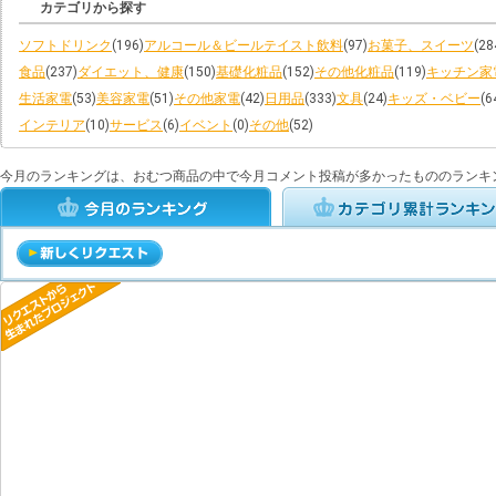
カテゴリから探す
ソフトドリンク
(196)
アルコール＆ビールテイスト飲料
(97)
お菓子、スイーツ
(28
食品
(237)
ダイエット、健康
(150)
基礎化粧品
(152)
その他化粧品
(119)
キッチン家
生活家電
(53)
美容家電
(51)
その他家電
(42)
日用品
(333)
文具
(24)
キッズ・ベビー
(6
インテリア
(10)
サービス
(6)
イベント
(0)
その他
(52)
今月のランキングは、おむつ商品の中で今月コメント投稿が多かったもののランキ