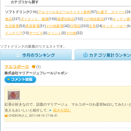
カテゴリから探す
ソフトドリンク
(196)
アルコール＆ビールテイスト飲料
(97)
お菓子、スイーツ
(28
食品
(237)
ダイエット、健康
(150)
基礎化粧品
(152)
その他化粧品
(119)
キッチン家
生活家電
(53)
美容家電
(51)
その他家電
(42)
日用品
(333)
文具
(24)
キッズ・ベビー
(6
インテリア
(10)
サービス
(6)
イベント
(0)
その他
(52)
ソフトドリンクの新着のリクエストです。
マルコポーロ
(1)
株式会社マリアージュフレールジャポン
紅茶が好きなので、話題のマリアージュ マルコポーロわ是非buzzしてみたい
名人もおいしいと紹介して...
続きを読む
CHEBONさん 2011-04-14 17:06:41