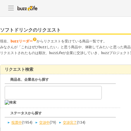
ソフトドリンクのリクエスト
現在、
buzzリーダー
からリクエストを受けている商品一覧です。
みなさんが「これはぜひbuzzしたい」と思う商品や、体験してみたいと思った商
リクエストされたものは順次、buzzLifeが企業に交渉していき、buzzプロジェ
リクエスト検索
商品名、企業名から探す
ステータスから探す
投票中
(1954)
交渉中
(79)
交渉完了
(134)