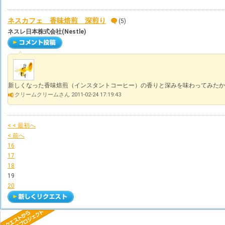
ネスカフェ 香味焙煎 深煎り
(5)
ネスレ日本株式会社(Nestle)
新しくなった香味焙煎（インスタントコーヒー）の香りと深みを味わってみたか
クリームクリームさん 2011-02-24 17:19:43
< < 最初へ
< 前へ
16
17
18
19
20