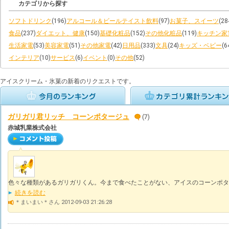
カテゴリから探す
ソフトドリンク
(196)
アルコール＆ビールテイスト飲料
(97)
お菓子、スイーツ
(28
食品
(237)
ダイエット、健康
(150)
基礎化粧品
(152)
その他化粧品
(119)
キッチン家
生活家電
(53)
美容家電
(51)
その他家電
(42)
日用品
(333)
文具
(24)
キッズ・ベビー
(6
インテリア
(10)
サービス
(6)
イベント
(0)
その他
(52)
アイスクリーム・氷菓の新着のリクエストです。
ガリガリ君リッチ コーンポタージュ
(7)
赤城乳業株式会社
色々な種類があるガリガリくん。今まで食べたことがない、アイスのコーンポタ
続きを読む
＊まいまい＊さん 2012-09-03 21:26:28