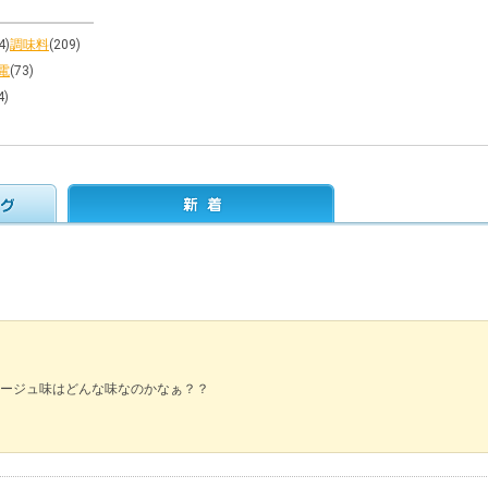
4)
調味料
(209)
電
(73)
4)
ージュ味はどんな味なのかなぁ？？