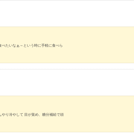
食べたいなぁ～という時に手軽に食べら
んやり冷やして 目が覚め、糖分補給で頭