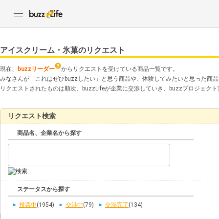
アイスクリーム・氷菓のリクエスト
現在、
buzzリーダー
からリクエストを受けている商品一覧です。
みなさんが「これはぜひbuzzしたい」と思う商品や、体験してみたいと思った商
リクエストされたものは順次、buzzLifeが企業に交渉していき、buzzプロジェ
リクエスト検索
商品名、企業名から探す
ステータスから探す
投票中
(1954)
交渉中
(79)
交渉完了
(134)