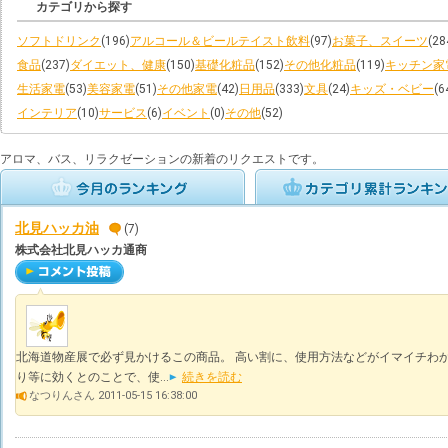
カテゴリから探す
ソフトドリンク
(196)
アルコール＆ビールテイスト飲料
(97)
お菓子、スイーツ
(28
食品
(237)
ダイエット、健康
(150)
基礎化粧品
(152)
その他化粧品
(119)
キッチン家
生活家電
(53)
美容家電
(51)
その他家電
(42)
日用品
(333)
文具
(24)
キッズ・ベビー
(6
インテリア
(10)
サービス
(6)
イベント
(0)
その他
(52)
アロマ、バス、リラクゼーションの新着のリクエストです。
北見ハッカ油
(7)
株式会社北見ハッカ通商
北海道物産展で必ず見かけるこの商品。 高い割に、使用方法などがイマイチわか
り等に効くとのことで、使...
続きを読む
なつりんさん 2011-05-15 16:38:00