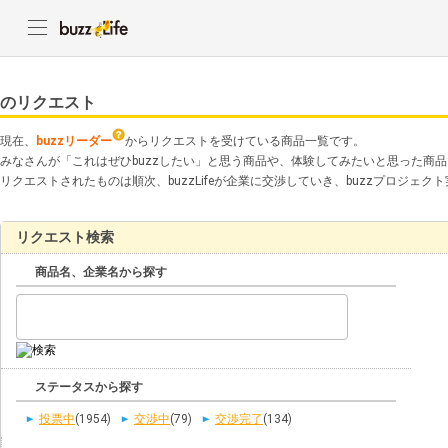
のリクエスト
現在、
buzzリーダー
からリクエストを受けている商品一覧です。
みなさんが「これはぜひbuzzしたい」と思う商品や、体験してみたいと思った商
リクエストされたものは順次、buzzLifeが企業に交渉していき、buzzプロジェ
リクエスト検索
商品名、企業名から探す
ステータスから探す
投票中
(1954)
交渉中
(79)
交渉完了
(134)