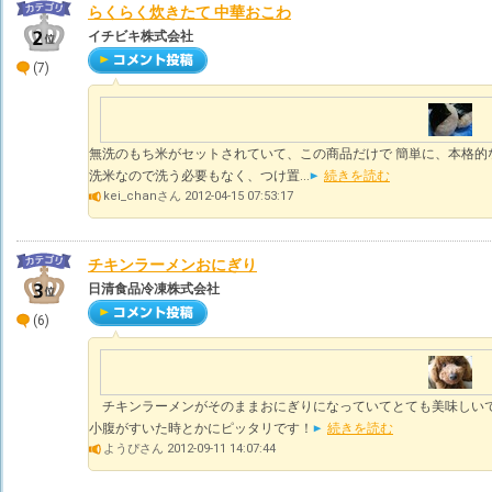
らくらく炊きたて 中華おこわ
イチビキ株式会社
(7)
無洗のもち米がセットされていて、この商品だけで 簡単に、本格的
洗米なので洗う必要もなく、つけ置...
続きを読む
kei_chanさん 2012-04-15 07:53:17
チキンラーメンおにぎり
日清食品冷凍株式会社
(6)
チキンラーメンがそのままおにぎりになっていてとても美味しいで
小腹がすいた時とかにピッタリです！
続きを読む
ようぴさん 2012-09-11 14:07:44