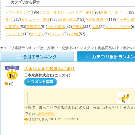
カテゴリから探す
ソフトドリンク
(196)
アルコール＆ビールテイスト飲料
(97)
お菓子、スイーツ
(28
食品
(237)
ダイエット、健康
(150)
基礎化粧品
(152)
その他化粧品
(119)
キッチン家
生活家電
(53)
美容家電
(51)
その他家電
(42)
日用品
(333)
文具
(24)
キッズ・ベビー
(6
インテリア
(10)
サービス
(6)
イベント
(0)
その他
(52)
カテゴリ累計ランキングは、投票中・交渉中のインスタント食品商品の中で累計の
大きな大きな焼きおにぎり
日本水産株式会社(ニッスイ)
(9)
手軽で、ほっこりできる焼きおにぎりは、夜食にぴったり！ そのま
です♪
続きを読む
はなけんさん 2011-12-10 02:22:38