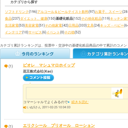
カテゴリから探す
ソフトドリンク
(196)
アルコール＆ビールテイスト飲料
(97)
お菓子、スイーツ
(28
食品
(237)
ダイエット、健康
(150)
基礎化粧品
(152)
その他化粧品
(119)
キッチン家
生活家電
(53)
美容家電
(51)
その他家電
(42)
日用品
(333)
文具
(24)
キッズ・ベビー
(6
インテリア
(10)
サービス
(6)
イベント
(0)
その他
(52)
カテゴリ累計ランキングは、投票中・交渉中の基礎化粧品商品の中で累計のコメン
ビオレ マシュマロホイップ
(1)
花王株式会社(Kao)
コマーシャルでよくみるので
続きを読む
いぬ5さん 2011-02-25 10:04:03
エリクシール プリオール ローション
(1)