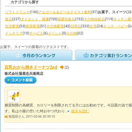
カテゴリから探す
ソフトドリンク
(196)
アルコール＆ビールテイスト飲料
(97)
お菓子、スイーツ
(28
食品
(237)
ダイエット、健康
(150)
基礎化粧品
(152)
その他化粧品
(119)
キッチン家
生活家電
(53)
美容家電
(51)
その他家電
(42)
日用品
(333)
文具
(24)
キッズ・ベビー
(6
インテリア
(10)
サービス
(6)
イベント
(0)
その他
(52)
お菓子、スイーツの新着のリクエストです。
豆乳おから焼きドーナツ2nd
(2)
株式会社蒲屋忠兵衛商店
糖質制限の為糖質、カロリーを制限されてる方にはお勧めです。今話題の油で揚
す。私は小腹の空いた時おやつ代わり...
続きを読む
無脂肪さん 2011-02-06 20:39:10