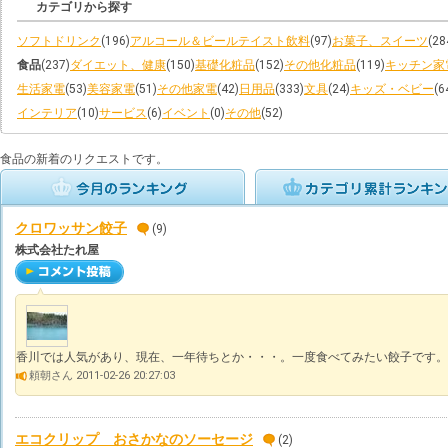
カテゴリから探す
ソフトドリンク
(196)
アルコール＆ビールテイスト飲料
(97)
お菓子、スイーツ
(28
食品
(237)
ダイエット、健康
(150)
基礎化粧品
(152)
その他化粧品
(119)
キッチン家
生活家電
(53)
美容家電
(51)
その他家電
(42)
日用品
(333)
文具
(24)
キッズ・ベビー
(6
インテリア
(10)
サービス
(6)
イベント
(0)
その他
(52)
食品の新着のリクエストです。
クロワッサン餃子
(9)
株式会社たれ屋
香川では人気があり、現在、一年待ちとか・・・。一度食べてみたい餃子です。
頼朝さん 2011-02-26 20:27:03
エコクリップ おさかなのソーセージ
(2)