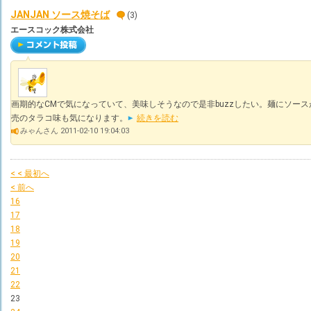
JANJAN ソース焼そば
(3)
エースコック株式会社
画期的なCMで気になっていて、美味しそうなので是非buzzしたい。麺にソー
売のタラコ味も気になります。
続きを読む
みゃんさん 2011-02-10 19:04:03
< < 最初へ
< 前へ
16
17
18
19
20
21
22
23