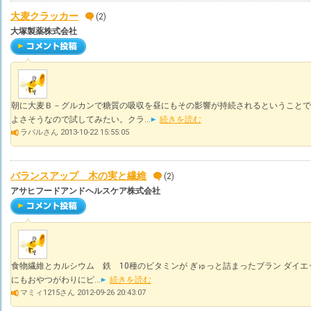
大麦クラッカー
(2)
大塚製薬株式会社
朝に大麦Ｂ－グルカンで糖質の吸収を昼にもその影響が持続されるということで
よさそうなので試してみたい。クラ...
続きを読む
ラバルさん 2013-10-22 15:55:05
バランスアップ 木の実と繊維
(2)
アサヒフードアンドヘルスケア株式会社
食物繊維とカルシウム 鉄 10種のビタミンが ぎゅっと詰まったブラン ダイエ
にもおやつがわりにピ...
続きを読む
マミィ1215さん 2012-09-26 20:43:07