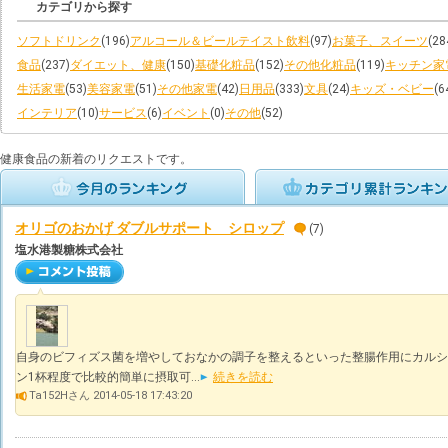
カテゴリから探す
ソフトドリンク
(196)
アルコール＆ビールテイスト飲料
(97)
お菓子、スイーツ
(28
食品
(237)
ダイエット、健康
(150)
基礎化粧品
(152)
その他化粧品
(119)
キッチン家
生活家電
(53)
美容家電
(51)
その他家電
(42)
日用品
(333)
文具
(24)
キッズ・ベビー
(6
インテリア
(10)
サービス
(6)
イベント
(0)
その他
(52)
健康食品の新着のリクエストです。
オリゴのおかげ ダブルサポート シロップ
(7)
塩水港製糖株式会社
自身のビフィズス菌を増やしておなかの調子を整えるといった整腸作用にカルシ
ン1杯程度で比較的簡単に摂取可...
続きを読む
Ta152Hさん 2014-05-18 17:43:20