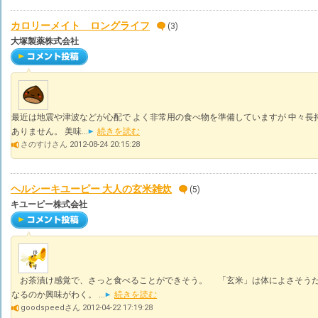
カロリーメイト ロングライフ
(3)
大塚製薬株式会社
最近は地震や津波などが心配で よく非常用の食べ物を準備していますが 中々長
ありません。 美味...
続きを読む
さのすけさん 2012-08-24 20:15:28
ヘルシーキユーピー 大人の玄米雑炊
(5)
キユーピー株式会社
お茶漬け感覚で、さっと食べることができそう。 「玄米」は体によさそうだ
なるのか興味がわく。 ...
続きを読む
goodspeedさん 2012-04-22 17:19:28