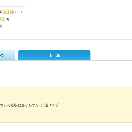
4)
調味料
(209)
電
(73)
4)
ウムの吸収促進がわずか1日辺りスプー