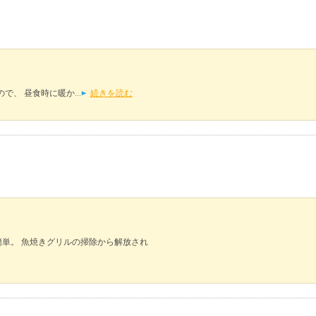
多いので、 昼食時に暖か...
続きを読む
単。 魚焼きグリルの掃除から解放され