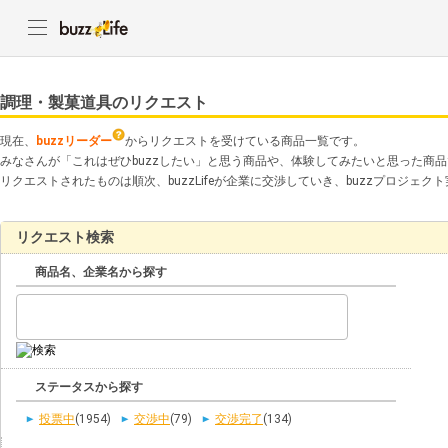
調理・製菓道具のリクエスト
現在、
buzzリーダー
からリクエストを受けている商品一覧です。
みなさんが「これはぜひbuzzしたい」と思う商品や、体験してみたいと思った商
リクエストされたものは順次、buzzLifeが企業に交渉していき、buzzプロジェ
リクエスト検索
商品名、企業名から探す
ステータスから探す
投票中
(1954)
交渉中
(79)
交渉完了
(134)