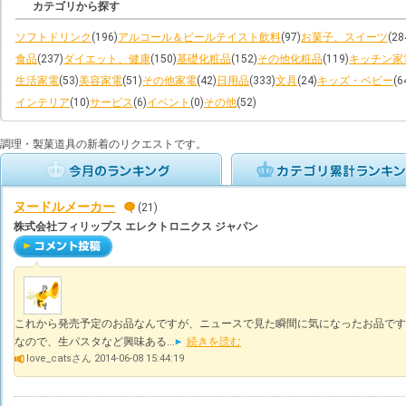
カテゴリから探す
ソフトドリンク
(196)
アルコール＆ビールテイスト飲料
(97)
お菓子、スイーツ
(28
食品
(237)
ダイエット、健康
(150)
基礎化粧品
(152)
その他化粧品
(119)
キッチン家
生活家電
(53)
美容家電
(51)
その他家電
(42)
日用品
(333)
文具
(24)
キッズ・ベビー
(6
インテリア
(10)
サービス
(6)
イベント
(0)
その他
(52)
調理・製菓道具の新着のリクエストです。
ヌードルメーカー
(21)
株式会社フィリップス エレクトロニクス ジャパン
これから発売予定のお品なんですが、ニュースで見た瞬間に気になったお品です
なので、生パスタなど興味ある...
続きを読む
love_catsさん 2014-06-08 15:44:19