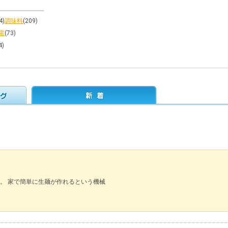
4)
調味料
(209)
電
(73)
4)
。 家で簡単に生麺が作れるという機械