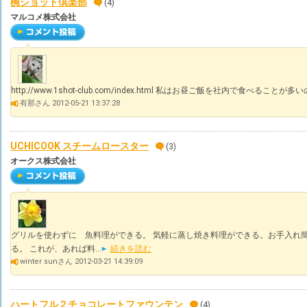
椀ショット倶楽部
(4)
マルコメ株式会社
http://www.1shot-club.com/index.html 私はお昼ご飯を社内で食べることが
有那さん 2012-05-21 13:37:28
UCHICOOK スチームロースター
(3)
オークス株式会社
グリルを使わずに 魚料理ができる。 気軽に蒸し焼き料理ができる。お手入れ簡
る。 これが、あれば料...
続きを読む
winter sunさん 2012-03-21 14:39:09
ハートフル２チョコレートファウンテン
(4)