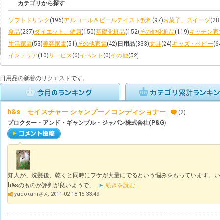
カテゴリから探す
ソフトドリンク
(196)
アルコール＆ビールテイスト飲料
(97)
お菓子、スイーツ
(28
食品
(237)
ダイエット、健康
(150)
基礎化粧品
(152)
その他化粧品
(119)
キッチン家
生活家電
(53)
美容家電
(51)
その他家電
(42)
日用品
(333)
文具
(24)
キッズ・ベビー
(6
インテリア
(10)
サービス
(6)
イベント
(0)
その他
(52)
日用品の新着のリクエストです。
h&s モイスチャー シャンプー／コンディショナー
(2)
プロクター・アンド・ギャンブル・ジャパン株式会社(P&G)
知人が、洗髪後、乾くと同時にフケが大量にでるという悩みをもっています。い
h&sのものが評判が良いようで、...
続きを読む
yadokaniさん 2011-02-18 15:33:49