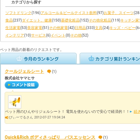
カテゴリから探す
ソフトドリンク
(196)
アルコール＆ビールテイスト飲料
(97)
お菓子、スイーツ
(28
食品
(237)
ダイエット、健康
(150)
基礎化粧品
(152)
その他化粧品
(119)
キッチン家
生活家電
(53)
美容家電
(51)
その他家電
(42)
日用品
(333)
文具
(24)
キッズ・ベビー
(6
インテリア
(10)
サービス
(6)
イベント
(0)
その他
(52)
ペット用品の新着のリクエストです。
クールジェルシート
(1)
株式会社ヤマヒサ
ペット用のひんやりジェルシート！ 電気を使わないので安心で経済的！！
続
びぃーでるさん 2012-07-27 19:04:24
Quick&Rich ボディさっぱり バスエッセンス
(1)