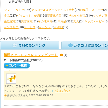
カテゴリから探す
ソフトドリンク
(196)
アルコール＆ビールテイスト飲料
(97)
お菓子、スイーツ
(28
食品
(237)
ダイエット、健康
(150)
基礎化粧品
(152)
その他化粧品
(119)
キッチン家
生活家電
(53)
美容家電
(51)
その他家電
(42)
日用品
(333)
文具
(24)
キッズ・ベビー
(6
インテリア
(10)
サービス
(6)
イベント
(0)
その他
(52)
メイク落としの新着のリクエストです。
極潤ヒアルロンクレンジングシート
(4)
ロート製薬株式会社(ROHTO)
１歳の子どもがいて、なかなか自分の時間を確保できません。そのため、少しで
ています。そして化粧水など極潤シ...
続きを読む
あきぴんぽんさん 2012-09-09 23:57:50