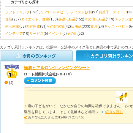
カテゴリから探す
ソフトドリンク
(196)
アルコール＆ビールテイスト飲料
(97)
お菓子、スイーツ
(28
食品
(237)
ダイエット、健康
(150)
基礎化粧品
(152)
その他化粧品
(119)
キッチン家
生活家電
(53)
美容家電
(51)
その他家電
(42)
日用品
(333)
文具
(24)
キッズ・ベビー
(6
インテリア
(10)
サービス
(6)
イベント
(0)
その他
(52)
カテゴリ累計ランキングは、投票中・交渉中のメイク落とし商品の中で累計のコメ
極潤ヒアルロンクレンジングシート
ロート製薬株式会社(ROHTO)
(4)
１歳の子どもがいて、なかなか自分の時間を確保できません。その
製品を探しています。そして化粧水など極潤シ...
続きを読む
あきぴんぽんさん 2012-09-09 23:57:50