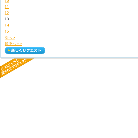
10
11
12
13
14
15
次へ >
最後へ > >