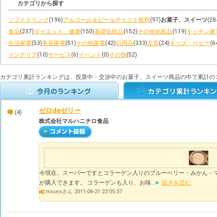
カテゴリから探す
ソフトドリンク
(196)
アルコール＆ビールテイスト飲料
(97)
お菓子、スイーツ
(28
食品
(237)
ダイエット、健康
(150)
基礎化粧品
(152)
その他化粧品
(119)
キッチン家
生活家電
(53)
美容家電
(51)
その他家電
(42)
日用品
(333)
文具
(24)
キッズ・ベビー
(6
インテリア
(10)
サービス
(6)
イベント
(0)
その他
(52)
カテゴリ累計ランキングは、投票中・交渉中のお菓子、スイーツ商品の中で累計の
ゼロdeゼリー
(4)
株式会社マルハニチロ食品
今現在、スーパーですとコラーゲン入りのブルーベリー・みかん・
が購入できます。 コラーゲンも入り、お味...
続きを読む
miuesさん 2011-06-21 23:05:37