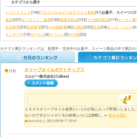
カテゴリから探す
ソフトドリンク
(196)
アルコール＆ビールテイスト飲料
(97)
お菓子、スイーツ
(28
食品
(237)
ダイエット、健康
(150)
基礎化粧品
(152)
その他化粧品
(119)
キッチン家
生活家電
(53)
美容家電
(51)
その他家電
(42)
日用品
(333)
文具
(24)
キッズ・ベビー
(6
インテリア
(10)
サービス
(6)
イベント
(0)
その他
(52)
カテゴリ累計ランキングは、投票中・交渉中のお菓子、スイーツ商品の中で累計の
オリーブオイルポテトチップス
(16)
カルビー株式会社(Calbee)
１００％オリーブオイル使用というのが気に入って即買いしました
ないのですがジャガイモの肉厚ぶりには脱帽し...
続きを読む
tonchiさん 2012-09-09 17:30:41