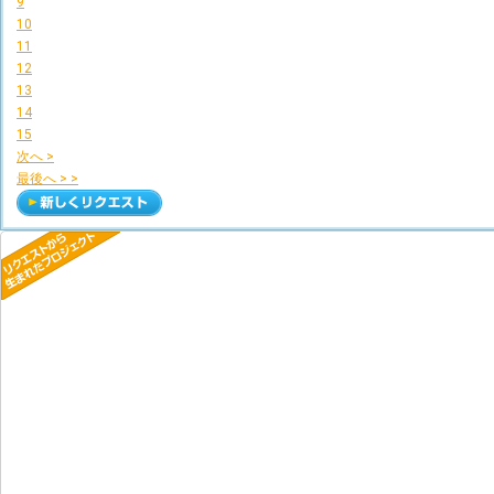
9
10
11
12
13
14
15
次へ >
最後へ > >