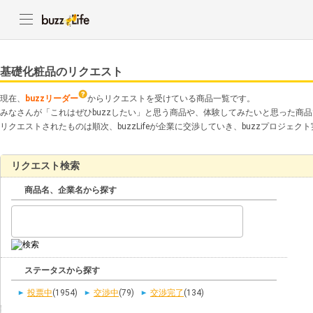
基礎化粧品のリクエスト
現在、
buzzリーダー
からリクエストを受けている商品一覧です。
みなさんが「これはぜひbuzzしたい」と思う商品や、体験してみたいと思った商
リクエストされたものは順次、buzzLifeが企業に交渉していき、buzzプロジェ
リクエスト検索
商品名、企業名から探す
ステータスから探す
投票中
(1954)
交渉中
(79)
交渉完了
(134)