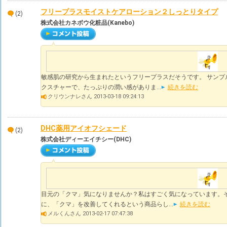
フリープラスモイストケアローション２しっとりタイプ
(2)
株式会社カネボウ化粧品(Kanebo)
敏感肌の研究から生まれたというフリープラスだそうです。 サンプ
クスチャーで、たっぷりの潤い感がありま...
続きを読む
クリウンナレさん 2013-03-18 09:24:13
DHC薬用アイオフシェード
(2)
株式会社ディーエイチシー(DHC)
目元の「クマ」気になりませんか？私はすごく気になっています。
に、「クマ」を改善してくれるという商品らし...
続きを読む
メルくんさん 2013-02-17 07:47:38