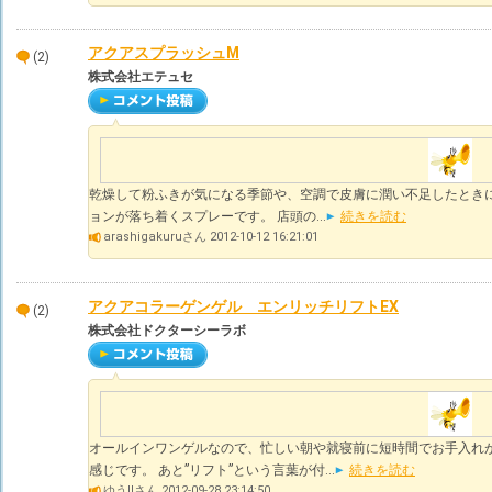
アクアスプラッシュM
(2)
株式会社エテュセ
乾燥して粉ふきが気になる季節や、空調で皮膚に潤い不足したときに
ョンが落ち着くスプレーです。 店頭の...
続きを読む
arashigakuruさん 2012-10-12 16:21:01
アクアコラーゲンゲル エンリッチリフトEX
(2)
株式会社ドクターシーラボ
オールインワンゲルなので、忙しい朝や就寝前に短時間でお手入れ
感じです。 あと”リフト”という言葉が付...
続きを読む
ゆうⅡさん 2012-09-28 23:14:50