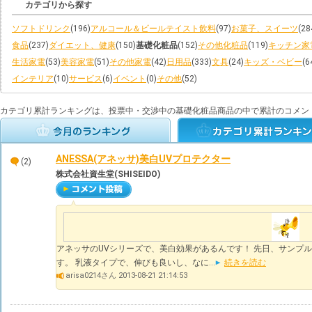
カテゴリから探す
ソフトドリンク
(196)
アルコール＆ビールテイスト飲料
(97)
お菓子、スイーツ
(28
食品
(237)
ダイエット、健康
(150)
基礎化粧品
(152)
その他化粧品
(119)
キッチン家
生活家電
(53)
美容家電
(51)
その他家電
(42)
日用品
(333)
文具
(24)
キッズ・ベビー
(6
インテリア
(10)
サービス
(6)
イベント
(0)
その他
(52)
カテゴリ累計ランキングは、投票中・交渉中の基礎化粧品商品の中で累計のコメン
ANESSA(アネッサ)美白UVプロテクター
(2)
株式会社資生堂(SHISEIDO)
アネッサのUVシリーズで、美白効果があるんです！ 先日、サンプ
す。 乳液タイプで、伸びも良いし、なに...
続きを読む
arisa0214さん 2013-08-21 21:14:53