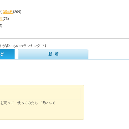
4)
調味料
(209)
電
(73)
4)
トが多いもののランキングです。
ルを貰って、使ってみたら、凄いんで