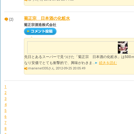
菊正宗 日本酒の化粧水
(2)
菊正宗酒造株式会社
先日とあるスーパーで見つけた「菊正宗 日本酒の化粧水」は500ｍ
なり安価でとても衝撃的で、興味がわきま...
続きを読む
marienet335さん 2012-09-25 20:05:49
1
2
3
4
5
6
7
8