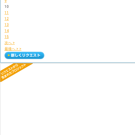
9
10
11
12
13
14
15
次へ >
最後へ > >