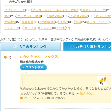
カテゴリから探す
ソフトドリンク
(196)
アルコール＆ビールテイスト飲料
(97)
お菓子、スイーツ
(28
食品
(237)
ダイエット、健康
(150)
基礎化粧品
(152)
その他化粧品
(119)
キッチン家
生活家電
(53)
美容家電
(51)
その他家電
(42)
日用品
(333)
文具
(24)
キッズ・ベビー
(6
インテリア
(10)
サービス
(6)
イベント
(0)
その他
(52)
カテゴリ累計ランキングは、投票中・交渉中のボディケア商品の中で累計のコメン
かかとちゃん ソックス
(1)
桐灰化学株式会社
私のかかとは秋から冬にかけてかさかさし始め、冬になるとヒビが入
ちゃんソックス”を使用して、冬でも素足...
続きを読む
プリティさん 2013-01-08 09:07:20