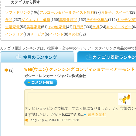
カテゴリから探す
ソフトドリンク
(196)
アルコール＆ビールテイスト飲料
(97)
お菓子、スイーツ
(28
食品
(237)
ダイエット、健康
(150)
基礎化粧品
(152)
その他化粧品
(119)
キッチン家
生活家電
(53)
美容家電
(51)
その他家電
(42)
日用品
(333)
文具
(24)
キッズ・ベビー
(6
インテリア
(10)
サービス
(6)
イベント
(0)
その他
(52)
カテゴリ累計ランキングは、投票中・交渉中のヘアケア・スタイリング商品の中で
wen(ウェン) クレンジング コンディショナー＜アーモンド
(2)
ガシー・レンカー・ジャパン株式会社
テレビショッピングで観て、すごく気になりました。 が、市販のシ
まず試したい。 だからbuzzできる...
続きを読む
usagi75さん 2014-01-15 22:18:38