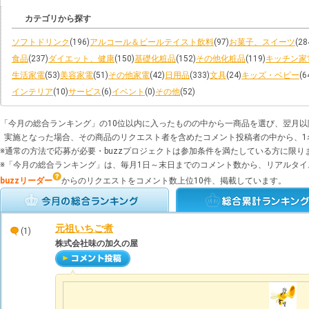
カテゴリから探す
ソフトドリンク
(196)
アルコール＆ビールテイスト飲料
(97)
お菓子、スイーツ
(28
食品
(237)
ダイエット、健康
(150)
基礎化粧品
(152)
その他化粧品
(119)
キッチン家
生活家電
(53)
美容家電
(51)
その他家電
(42)
日用品
(333)
文具
(24)
キッズ・ベビー
(6
インテリア
(10)
サービス
(6)
イベント
(0)
その他
(52)
「今月の総合ランキング」の10位以内に入ったものの中から一商品を選び、翌月以
実施となった場合、その商品のリクエスト者を含めたコメント投稿者の中から、1名
※通常の方法で応募が必要・buzzプロジェクトは参加条件を満たしている方に限り
※「今月の総合ランキング」は、毎月1日～末日までのコメント数から、リアルタ
buzzリーダー
からのリクエストをコメント数上位10件、掲載しています。
元祖いちご煮
(1)
株式会社味の加久の屋