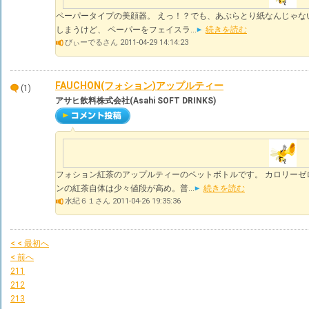
ペーパータイプの美顔器。 えっ！？でも、あぶらとり紙なんじゃな
しまうけど、 ペーパーをフェイスラ...
続きを読む
びぃーでるさん 2011-04-29 14:14:23
FAUCHON(フォション)アップルティー
(1)
アサヒ飲料株式会社(Asahi SOFT DRINKS)
フォション紅茶のアップルティーのペットボトルです。 カロリーゼ
ンの紅茶自体は少々値段が高め。普...
続きを読む
水紀６１さん 2011-04-26 19:35:36
< < 最初へ
< 前へ
211
212
213