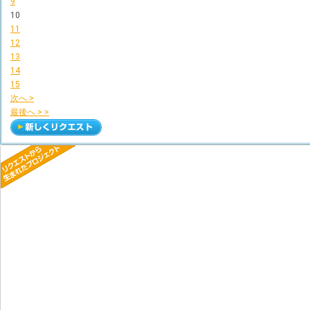
9
10
11
12
13
14
15
次へ >
最後へ > >