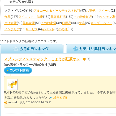
カテゴリから探す
ソフトドリンク
(196)
アルコール＆ビールテイスト飲料
(97)
お菓子、スイーツ
(28
食品
(237)
ダイエット、健康
(150)
基礎化粧品
(152)
その他化粧品
(119)
キッチン家
生活家電
(53)
美容家電
(51)
その他家電
(42)
日用品
(333)
文具
(24)
キッズ・ベビー
(6
インテリア
(10)
サービス
(6)
イベント
(0)
その他
(52)
ソフトドリンクの新着のリクエストです。
＜ブレンディ＞スティック しょうが紅茶オレ
(4)
味の素ゼネラルフーヅ株式会社(AGF)
8月下旬発売予定の新商品として日経新聞に掲載されていました。 今年の冬も
を温める効果のあるしょうが入...
続きを読む
kou-takuさん 2012-08-08 14:05:21