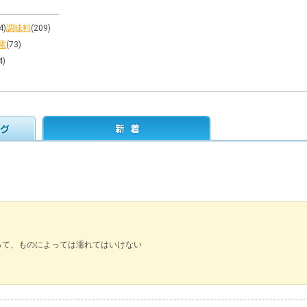
4)
調味料
(209)
電
(73)
4)
って、ものによっては濡れてはいけない