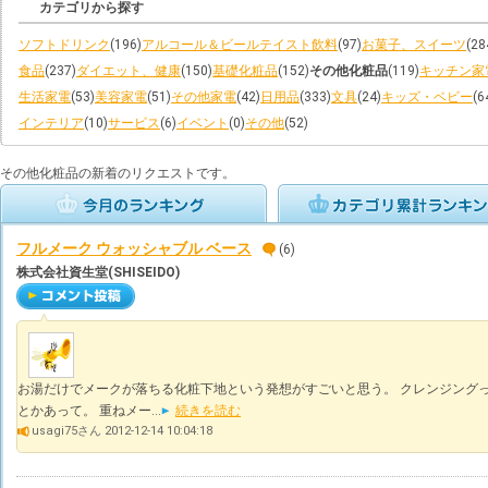
カテゴリから探す
ソフトドリンク
(196)
アルコール＆ビールテイスト飲料
(97)
お菓子、スイーツ
(28
食品
(237)
ダイエット、健康
(150)
基礎化粧品
(152)
その他化粧品
(119)
キッチン家
生活家電
(53)
美容家電
(51)
その他家電
(42)
日用品
(333)
文具
(24)
キッズ・ベビー
(6
インテリア
(10)
サービス
(6)
イベント
(0)
その他
(52)
その他化粧品の新着のリクエストです。
フルメーク ウォッシャブル ベース
(6)
株式会社資生堂(SHISEIDO)
お湯だけでメークが落ちる化粧下地という発想がすごいと思う。 クレンジング
とかあって。 重ねメー...
続きを読む
usagi75さん 2012-12-14 10:04:18