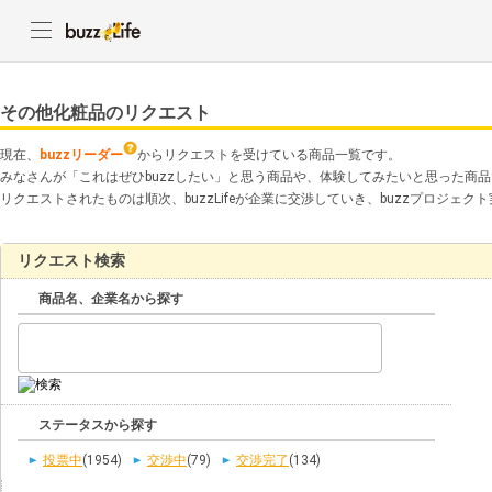
その他化粧品のリクエスト
現在、
buzzリーダー
からリクエストを受けている商品一覧です。
みなさんが「これはぜひbuzzしたい」と思う商品や、体験してみたいと思った商
リクエストされたものは順次、buzzLifeが企業に交渉していき、buzzプロジェ
リクエスト検索
商品名、企業名から探す
ステータスから探す
投票中
(1954)
交渉中
(79)
交渉完了
(134)