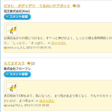
ビオレ ボディデリ うるおいケアポット
(2)
花王株式会社(Kao)
お風呂あがりの肌につけると、すーっと伸びがよく、しっとり感も長時間続くの
り」「しっとり」「さっぱり」...
続きを読む
miiちゃんさん 2012-11-17 09:31:16
もてますカラ
(2)
株式会社フローフシ
本日初めてCMをみて、気になった。 まつ毛があまり長くなく、でもマスカラっ
たいけど、まつ毛もケ...
続きを読む
usagi75さん 2012-11-15 21:49:58