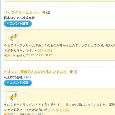
リップクリームカラー
(2)
日本ロレアル株式会社
今までリップクリームで色つきのものが無かったのでリップとしての潤い感やカ
ど是非知りたいです。
続きを読む
ysxlovejpさん 2012-10-17 21:08:27
ビオレu 家族みんなのうるおいミルク
(3)
花王株式会社(Kao)
冬になるとドラッグストアで良く見かけて、前々から気になっていました。家族
ンケア商品という点が魅力に感じ...
続きを読む
翔空さん 2012-10-12 14:58:01