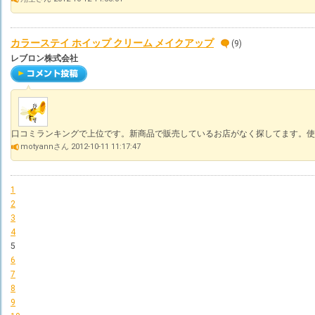
カラーステイ ホイップ クリーム メイクアップ
(9)
レブロン株式会社
口コミランキングで上位です。新商品で販売しているお店がなく探してます。使
motyannさん 2012-10-11 11:17:47
1
2
3
4
5
6
7
8
9