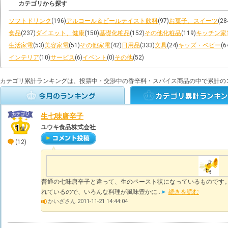
カテゴリから探す
ソフトドリンク
(196)
アルコール＆ビールテイスト飲料
(97)
お菓子、スイーツ
(28
食品
(237)
ダイエット、健康
(150)
基礎化粧品
(152)
その他化粧品
(119)
キッチン家
生活家電
(53)
美容家電
(51)
その他家電
(42)
日用品
(333)
文具
(24)
キッズ・ベビー
(6
インテリア
(10)
サービス
(6)
イベント
(0)
その他
(52)
カテゴリ累計ランキングは、投票中・交渉中の香辛料・スパイス商品の中で累計の
生七味唐辛子
ユウキ食品株式会社
(12)
普通の七味唐辛子と違って、生のペースト状になっているものです。
れているので、いろんな料理が風味豊かに...
続きを読む
かいざさん 2011-11-21 14:44:04