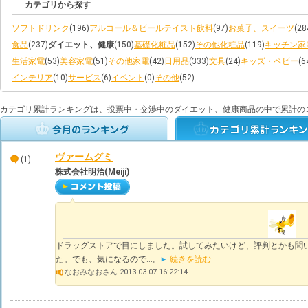
カテゴリから探す
ソフトドリンク
(196)
アルコール＆ビールテイスト飲料
(97)
お菓子、スイーツ
(28
食品
(237)
ダイエット、健康
(150)
基礎化粧品
(152)
その他化粧品
(119)
キッチン家
生活家電
(53)
美容家電
(51)
その他家電
(42)
日用品
(333)
文具
(24)
キッズ・ベビー
(6
インテリア
(10)
サービス
(6)
イベント
(0)
その他
(52)
カテゴリ累計ランキングは、投票中・交渉中のダイエット、健康商品の中で累計の
ヴァームグミ
(1)
株式会社明治(Meiji)
ドラッグストアで目にしました。試してみたいけど、評判とかも聞
た。でも、気になるので…。
続きを読む
なおみなおさん 2013-03-07 16:22:14