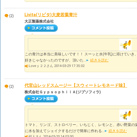
Livita(リビタ)大麦若葉青汁
(2)
大正製薬株式会社
この青汁は本当に美味しいです！！ スーッと水(牛乳)に溶けていき
好きじゃなかったのですが、頂いた...
続きを読む
Loveｙ２２さん 2014-03-29 17:35:02
代官山レッドスムージー【スウィートレモネード味】
(2)
株式会社ＧｙｐｓｏｐｈｉｌＡ(ジプソフィラ)
トマト、リンゴ、ストロベリー、いちじく、レモンと、赤い野菜の
に水を加えてシェイクするだけで簡単に作れる...
続きを読む
紋人さん 2014-03-20 14:03:00