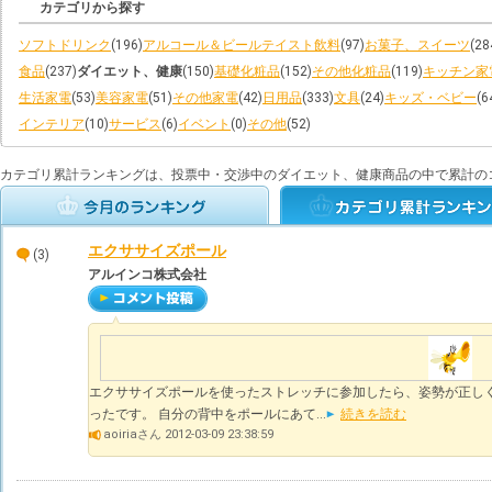
カテゴリから探す
ソフトドリンク
(196)
アルコール＆ビールテイスト飲料
(97)
お菓子、スイーツ
(28
食品
(237)
ダイエット、健康
(150)
基礎化粧品
(152)
その他化粧品
(119)
キッチン家
生活家電
(53)
美容家電
(51)
その他家電
(42)
日用品
(333)
文具
(24)
キッズ・ベビー
(6
インテリア
(10)
サービス
(6)
イベント
(0)
その他
(52)
カテゴリ累計ランキングは、投票中・交渉中のダイエット、健康商品の中で累計の
エクササイズポール
(3)
アルインコ株式会社
エクササイズポールを使ったストレッチに参加したら、姿勢が正し
ったです。 自分の背中をポールにあて...
続きを読む
aoiriaさん 2012-03-09 23:38:59