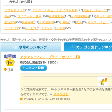
カテゴリから探す
ソフトドリンク
(196)
アルコール＆ビールテイスト飲料
(97)
お菓子、スイーツ
(28
食品
(237)
ダイエット、健康
(150)
基礎化粧品
(152)
その他化粧品
(119)
キッチン家
生活家電
(53)
美容家電
(51)
その他家電
(42)
日用品
(333)
文具
(24)
キッズ・ベビー
(6
インテリア
(10)
サービス
(6)
イベント
(0)
その他
(52)
カテゴリ累計ランキングは、投票中・交渉中の美白美容液商品の中で累計のコメン
アクアレーベル ブライトホワイトEX
株式会社資生堂(SHISEIDO)
(23)
シミ対策美容液です。 m-トラネキサム酸配合!! なのにお手頃な価
るのでオススメです。
続きを読む
ayuayu7119さん 2012-07-18 18:41:56