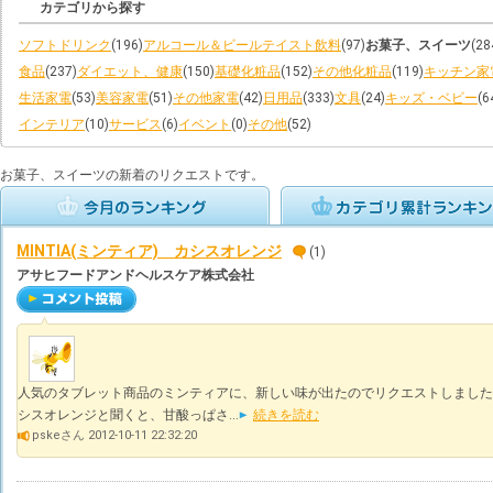
カテゴリから探す
ソフトドリンク
(196)
アルコール＆ビールテイスト飲料
(97)
お菓子、スイーツ
(28
食品
(237)
ダイエット、健康
(150)
基礎化粧品
(152)
その他化粧品
(119)
キッチン家
生活家電
(53)
美容家電
(51)
その他家電
(42)
日用品
(333)
文具
(24)
キッズ・ベビー
(6
インテリア
(10)
サービス
(6)
イベント
(0)
その他
(52)
お菓子、スイーツの新着のリクエストです。
MINTIA(ミンティア) カシスオレンジ
(1)
アサヒフードアンドヘルスケア株式会社
人気のタブレット商品のミンティアに、新しい味が出たのでリクエストしました
シスオレンジと聞くと、甘酸っぱさ...
続きを読む
pskeさん 2012-10-11 22:32:20