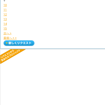
9
10
11
12
13
14
15
次へ >
最後へ > >