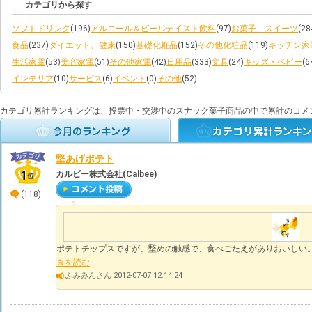
カテゴリから探す
ソフトドリンク
(196)
アルコール＆ビールテイスト飲料
(97)
お菓子、スイーツ
(28
食品
(237)
ダイエット、健康
(150)
基礎化粧品
(152)
その他化粧品
(119)
キッチン家
生活家電
(53)
美容家電
(51)
その他家電
(42)
日用品
(333)
文具
(24)
キッズ・ベビー
(6
インテリア
(10)
サービス
(6)
イベント
(0)
その他
(52)
カテゴリ累計ランキングは、投票中・交渉中のスナック菓子商品の中で累計のコメ
堅あげポテト
カルビー株式会社(Calbee)
(118)
ポテトチップスですが、堅めの触感で、食べごたえがありおいしい。 
きを読む
ふみみんさん 2012-07-07 12:14:24