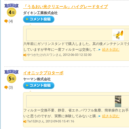
「うるおい光クリエール」ハイグレードタイプ
ダイキン工業株式会社
(4)
六年前にガソリンスタンドで購入しました。其の後メンテナンスで
していますが半年に一度フィルターは交換して...
続きを読む
やつがたけのスワンさん 2012-06-03 12:32:00
イオニックプロターボ
ヤーマン株式会社
(3)
フィルター交換不要、静音、省エネ､パワフル集塵、簡単操作とお
いと思うのですが、実際に体験してみないと購...
続きを読む
Ta152Hさん 2012-09-05 15:41:16