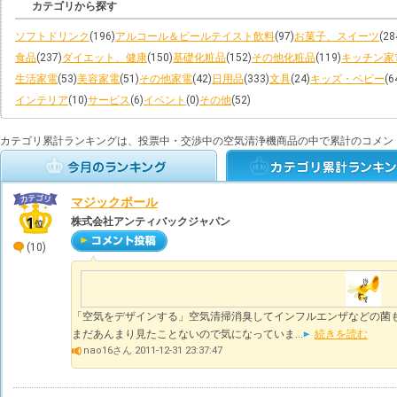
カテゴリから探す
ソフトドリンク
(196)
アルコール＆ビールテイスト飲料
(97)
お菓子、スイーツ
(28
食品
(237)
ダイエット、健康
(150)
基礎化粧品
(152)
その他化粧品
(119)
キッチン家
生活家電
(53)
美容家電
(51)
その他家電
(42)
日用品
(333)
文具
(24)
キッズ・ベビー
(6
インテリア
(10)
サービス
(6)
イベント
(0)
その他
(52)
カテゴリ累計ランキングは、投票中・交渉中の空気清浄機商品の中で累計のコメン
マジックボール
株式会社アンティバックジャパン
(10)
「空気をデザインする」空気清掃消臭してインフルエンザなどの菌
まだあんまり見たことないので気になっていま...
続きを読む
nao16さん 2011-12-31 23:37:47