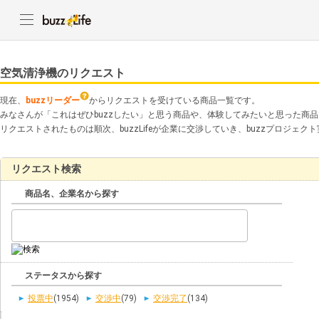
空気清浄機のリクエスト
現在、
buzzリーダー
からリクエストを受けている商品一覧です。
みなさんが「これはぜひbuzzしたい」と思う商品や、体験してみたいと思った商
リクエストされたものは順次、buzzLifeが企業に交渉していき、buzzプロジェ
リクエスト検索
商品名、企業名から探す
ステータスから探す
投票中
(1954)
交渉中
(79)
交渉完了
(134)